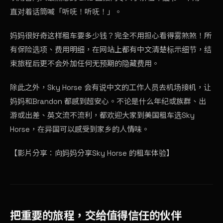
直对着话筒喊「听呒！听呒！」。
妈妈很好奇这样租车要多少钱？完全不用担心看得雾煞煞！所
有
保险选项
、费用明细，在网站上都有中文清楚标示细节，结
束旅程后更不会外加任何无预期的
隐藏费用
。
除此之外，Sky Horse 会有说中文的工作人员去机场接机，让
妈妈和Brandon 都感到超安心。不论是什么年纪或族群、出
游或出差、
英文流不流利
，都欢迎大家到美国租车选Sky
Horse，在异国可以感受到家乡的人情味。
【影片分享：
向妈妈分享Sky Horse 的租车体验
】
把重要的旅程，交给值得信任的伙伴