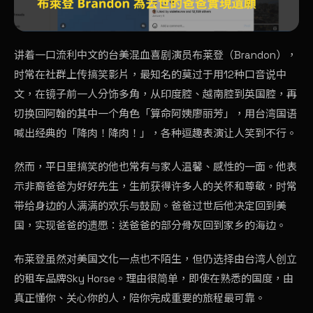
讲着一口流利中文的台美混血喜剧演员布莱登（Brandon），
时常在社群上传搞笑影片，最知名的莫过于用12种口音说中
文，在镜子前一人分饰多角，从印度腔、越南腔到英国腔，再
切换回阿翰的其中一个角色「算命阿姨廖丽芳」，用台湾国语
喊出经典的「降肉！降肉！」，各种逗趣表演让人笑到不行。
然而，平日里搞笑的他也常有与家人温馨、感性的一面。他表
示非裔爸爸为好好先生，生前获得许多人的关怀和尊敬，时常
带给身边的人满满的欢乐与鼓励。爸爸过世后他决定回到美
国，实现爸爸的遗愿：送爸爸的部分骨灰回到家乡的海边。
布莱登虽然对美国文化一点也不陌生，但仍选择由台湾人创立
的租车品牌Sky Horse。理由很简单，即使在熟悉的国度，由
真正懂你、关心你的人，陪你完成重要的旅程最可靠。