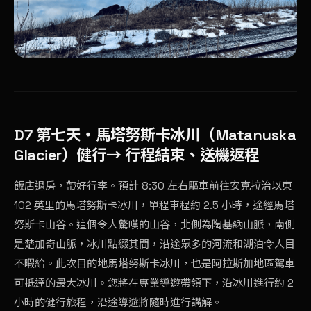
D7 第七天
・馬塔努斯卡冰川（Matanuska
Glacier）健行→
行程結束、送機返程
飯店退房，帶好行李。預計 8:30 左右驅車前往安克拉治以東
102 英里的馬塔努斯卡冰川，單程車程約 2.5 小時，途經馬塔
努斯卡山谷。這個令人驚嘆的山谷，北側為陶基納山脈，南側
是楚加奇山脈，冰川點綴其間，沿途眾多的河流和湖泊令人目
不暇給。此次目的地馬塔努斯卡冰川，也是阿拉斯加地區駕車
可抵達的最大冰川。您將在專業導遊帶領下，沿冰川進行約 2
小時的健行旅程，沿途導遊將隨時進行講解。