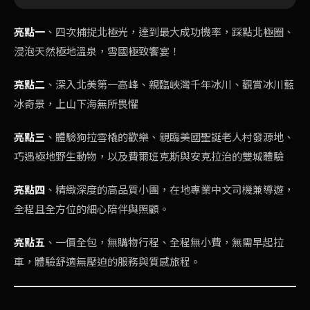
亮點一
、四次捕捉北極光，達到最大成功機率，踩點北極圈、
浸泡天然極地溫泉，雪國極致饗宴！
亮點二
、深入北美第一高峰、親臨峽灣千年冰川、觀賞冰川藍
冰奇景，上山下海無所畏懼
亮點三
、體驗狗拉雪橇的歡樂、親臨美國聖誕老人村發源地、
巧遇極地野生動物，以及費爾班克斯與安克拉治的雙城體驗
亮點四
、精緻深度的高品質小團，在地專業中文司機兼導遊，
全程且全方位的細心陪伴與照顧。
亮點五
、一價全包，無購物行程、全程無小費，無需早起拉
車，體驗舒適無壓迫的服務與質感旅程。