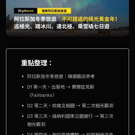
重點整理：
阿拉斯加冬季旅遊｜精選飯店參考
D1 第一天・出發地 → 費爾班克斯
（Fairbanks）
D2 第二天・前進北極圈 → 第二次極光觀測
D3 第三天・迪納利國家公園健行 → 第三次
極光觀測
D4 第四天・狗拉雪橇體驗 → 珍娜極地溫泉