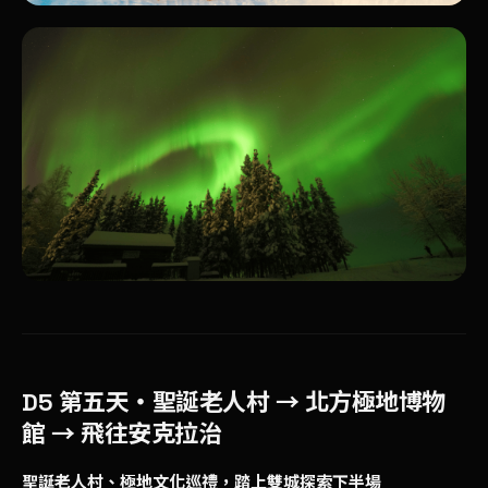
D5 第五天・
聖誕老人村
→
北方極地博物
館
→ 飛往
安克拉治
聖誕老人村、極地文化巡禮，踏上雙城探索下半場