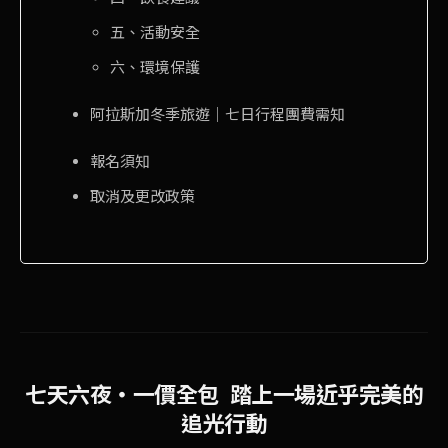
五、活動安全
六、環境保護
阿拉斯加冬季旅遊｜七日行程團費需知
報名須知
取消及更改政策
七天六夜・一價全包 踏上一場近乎完美的
追光行動