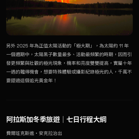
另外 2025 年為正值太陽活動的「極大期」，為太陽約 11 年
一個週期中，太陽黑子數量最多、活動最頻繁的時期，因而引
發更頻繁與壯觀的極光現象，機率和亮度雙雙提高，實屬十年
一遇的難得機會，想要特殊體驗或攝影紀錄極光的人，千萬不
要錯過這個追光黃金年！
阿拉斯加冬季旅遊｜七日行程大綱
費爾班克斯進・安克拉治出