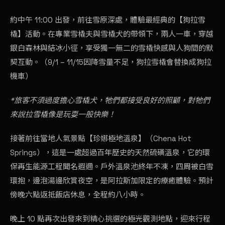
約中午 11:00 出發，前往雪原深處，體驗最經典的【狗拉雪
橇】活動。在專業雪橇夫與雪橇犬的帶領下，兩人一車，穿越
銀白森林與結冰小徑，享受獨一無二的雪橇快感與人狗間的默
契互動。（9/1 – 11/15因降雪量不足，狗拉雪橇會替換成狗拉
機車）
*旅客不須過度擔心雪橇犬，牠們都接受良好的照顧，對牠們
來說拉雪橇像是玩耍一般快樂！
接著前往當地人氣景點【珍娜極地溫泉】（Chena Hot
Springs），這是一處超過百年歷史的天然硫磺溫泉，它的環
保再生能源工程聞名遐邇。戶外溫泉池終年不凍，四周被白雪
環抱，邊泡湯邊欣賞夜空，是阿拉斯加限定的療癒體驗。預計
傍晚六點返抵飯店休息，全程約八小時。
晚上 10 點再次出發來到精心挑選的極光觀測地點，迎來行程