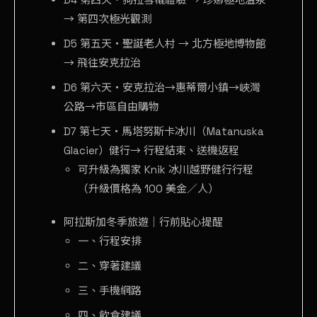
→ 第四次極光觀測
D5 第五天・聖誕老人村 → 北方極地博物館
→ 飛往安克拉治
D6 第六天・安克拉治→惠蒂爾小鎮→峽灣
公路→市區自由購物
D7 第七天・馬塔努斯卡冰川（Matanuska
Glacier）健行→ 行程結束、送機返程
可升級為獨家 Knik 冰川越野健行行程
（升級價格為 100 美金／人）
阿拉斯加冬季旅遊｜行前貼心提醒
一、行程安排
二、穿著建議
三、手機網路
四、飲食建議