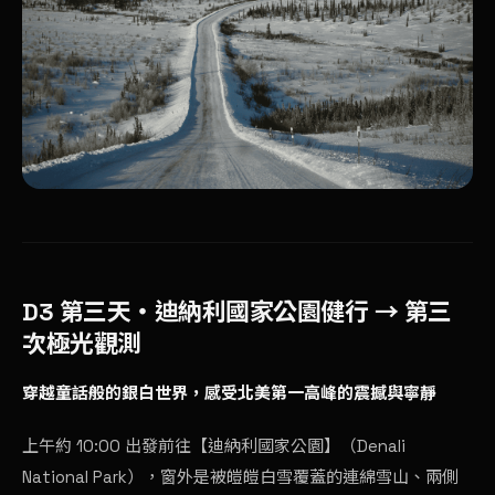
D3 第三天・
迪納利國家公園
健行
→ 第三
次極光觀測
穿越童話般的銀白世界，感受北美第一高峰的震撼與寧靜
上午約 10:00 出發前往【迪納利國家公園】（Denali
National Park），窗外是被皚皚白雪覆蓋的連綿雪山、兩側