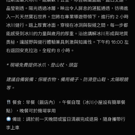
晶瑩剔透。陽光透過冰層，映出令人屏息的湛藍通透，彷彿進
入一片天然寶石世界。您將在專業導遊帶領下，進行約 2 小時
冰川健行。踏上厚實冰面，穿梭在冰洞與裂縫之間，每一步都
能感受到冰川的力量與歲月的厚重。沿途講解冰川形成與地質
奧秘，讓越野與健行體驗兼具刺激與知識性。下午約 16:00 左
右返回安克拉治，全程約 8 小時。
* 現場免費提供冰爪、登山杖、頭盔
建議自備裝備：保暖衣物、備用襪子、防滑登山鞋、太陽眼鏡
等。
餐食：早餐（飯店內），午餐自理（冰川小屋設有簡單餐
點），晚餐可於機場享用
備註：請於前一天晚間或當日清晨完成退房，隨身攜帶行
李上車