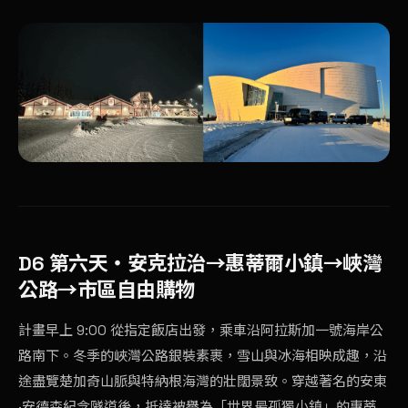
D6 第六天・安克拉治
→
惠蒂爾小鎮
→
峽灣
公路
→
市區自由購物
計畫早上 9:00 從指定飯店出發，乘車沿阿拉斯加一號海岸公
路南下。冬季的峽灣公路銀裝素裹，雪山與冰海相映成趣，沿
途盡覽楚加奇山脈與特納根海灣的壯闊景致。穿越著名的安東
·安德森紀念隧道後，抵達被譽為「世界最孤獨小鎮」的惠蒂