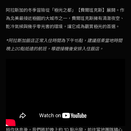
阿拉斯加的冬季冒險從「極光之都」【費爾班克斯】展開。作
為北美最接近極圈的大城市之一，費爾班克斯擁有清澈夜空、
乾冷氣候與幾乎零光害的環境，讓它成為觀賞極光的首選。
*阿拉斯加飯店正常入住時間為下午15點，建議搭乘當地時間
晚上20點抵達的航班，導遊接機後安排入住飯店。
稍作休息後，我們將於晚上約 10 點出發，前往當地團隊精心