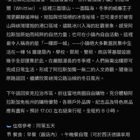
爾（Whittier）。這裡三面環山、一面臨海，冬季的威廉王子
灣更顯靜謐神秘，宛如與世隔絕的冰雪秘境。您可漫步於被雪
山與峽灣環抱的港口區域，遠眺冰川入海的壯觀景象，感受阿
拉斯加原始而純粹的自然力量；也可在小鎮內自由活動，這裡
最令人稱奇的是「一樓即一城」——小鎮絕大多數居民集中生
活在一棟 14 層建築內，學校、郵局、警局、商店等基礎設施
幾乎全部匯集於此。在嚴酷漫長的冬季裡，人們無需出樓即可
完成日常生活，形成了阿拉斯加獨一無二的人文奇觀。隨後沿
原路返回，繼續欣賞峽灣公路沿線的冬日風光。
下午返回安克拉治市區，前往當地商圈自由購物，充分體驗阿
拉斯加免稅州的購物優勢，各類戶外品牌、紀念品及特色商品
應有盡有。預計 17:00 左右結束行程，全程約 8 小時。
住宿參考：同第五天
餐食：早餐（飯店內），午晚餐自理（可於西沃德鎮享用