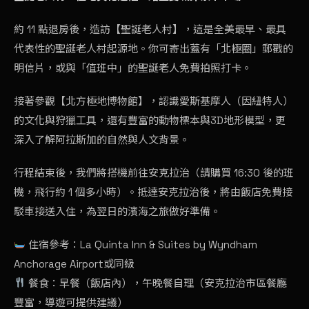
約 11 點退房後，造訪【聖誕老人村】，這是全美最早、最具
代表性的聖誕老人村起源地。你可寄出蓋有「北極圈」郵戳的
明信片，或與「值班中」的聖誕老人免費拍照打卡。
接著參觀【北方極地博物館】，認識愛斯基摩人（因紐特人）
的文化與狩獵工具，還有豐富的動物標本與3D地形模型，更
深入了解阿拉斯加的自然與人文背景。
行程結束後，我們將搭機前往安克拉治（請購買 16:30 後的班
機，飛行約 1 個多小時）。抵達安克拉治後，將由飯店免費接
駁車接送入住，為翌日的濱海之旅做好準備。
住宿參考：La Quinta Inn & Suites by Wyndham
Anchorage Airport或同級
餐食：早餐（飯店內），午晚餐自理（安克拉治市區餐廳
豐富，導遊可提供建議）