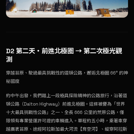
D2 第二天・前進
北極圈
→ 第二次極光觀
測
穿越苔原、駛過最具挑戰性的道頓公路，邂逅北極圈 66° 的神
秘國度
約中午出發，我們踏上一段極具探險精神的公路旅行，沿著道
頓公路（Dalton Highway）前進北極圈。這條被譽為「世界
十大最具挑戰性公路」之一、全長 666 公里的荒原公路，僅
限領有專業營運許可證的車輛進入。單程約五小時，乘著車穿
越廣袤苔原、途經阿拉斯加最大河流【育空河】、縱穿阿拉斯