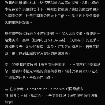
佈滿色彩斑斕的林木，彷彿穿越童話故事的場景。2.5 小時的
車程在窗外美景的陪伴下，轉眼間就抵達了這個美國面積最大
的國家公園，比黃石國家公園大上三倍，也是世界上受保護最
久的生態保護區。
導遊將帶領進行約 2 小時的輕健行，深入冰雪步道，近距離一
睹北美第一高峰【迪納利山 Mt Denali】（6,194m）的風采。
這裡也是野生動物如駝鹿、雪兔、紅狐等的棲息地，若天氣晴
朗，更可見到山脈與雲海交錯的遼闊景色。
晚上22點我們將展開【第三次極光觀測】，再度前往秘境觀測
站，體驗靜待極光降臨的浪漫與激動。預計於凌晨 2:00 左右
回到飯店休息，全程約四小時。
住宿參考：Comfort Inn Fairbanks 或同級飯店
餐食：早餐（飯店內），午晚餐自理（途中服務站可選擇
熱食）