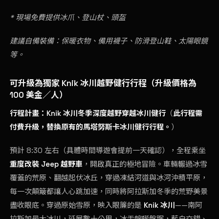
* 現場免費提供冰爪、登山杖、頭盔
建議自備裝備：保暖衣物、備用襪子、防滑登山鞋、太陽眼鏡
等。
可升級為獨家 Knik 冰川越野健行行程（升級價格為
100 美金／人）
行程計畫：Knik 冰川冬季深度越野穿越冰川健行
（
此行程需
付費升級，替換原有的馬塔努斯卡冰川健行行程。
）
預計 8:30 左右（具體時間導遊會提前一天確認），全程乘坐
重度改裝 Jeep 越野車
，開啟真正的極地冒險。車輛輾過冰雪
覆蓋的荒原、翻越起伏冰丘，穿過凍結河道與冰河沖積平原，
每一次顛簸都讓人心跳加速，同時將阿拉斯加冬季的荒野美景
盡收眼底。穿過原始雪原，映入眼簾的是
Knik 冰川
——南阿
拉斯加最大冰川，延展數十公里，冰舌蜿蜒盤踞，藍白交錯、