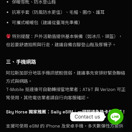
保暖雪靴、防水登山鞋
抗寒手套（防風防水更佳）、毛帽、圍巾、護耳
可攜式暖暖包（建議從臺灣先準備）
特別提醒：戶外活動皆提供基本裝備（如冰爪、頭盔），
但若要舒適拍照與行走，建議自備合腳登山鞋及厚襪子。
三、手機網路
阿拉斯加部分地區手機訊號較微弱，建議事先安排好緊急聯絡
方式與網路。
T-Mobile 抵達後可自動轉接當地業者；AT&T 與 Verizon 可正
常使用，其他電信業者請自行向客服確認。
Sky Horse 獨家推薦：
Saily eSIM
｜一鍵開通免換卡最方便！
Contact us
支援可使用 eSIM 的 iPhone 及安卓手機，多天數彈性方案供