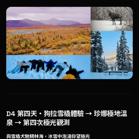
D4 第四天
・狗拉雪橇體驗 → 珍娜極地溫
泉 → 第四次極光觀測
與雪橇犬馳騁林海，冰雪中泡湯仰望極光