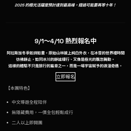
2025 的極光活躍度預計達到最高峰，錯過可能要再等十年！
9/1～4/10 熱烈報名中
阿拉斯加冬季如詩如畫，原始山林披上純白外衣，在冰雪的世界裡時間
彷彿靜止，如同冰川的靜謐緩行、又像是極光的飄忽舞動。
這樣的體驗不只是旅行的篇章之一，而是一場宇宙賦予的浪漫奇遇。
立即報名
【本團特色】
中文導遊全程陪伴
無隱藏費用，一價全包輕鬆成行
二人以上即開團